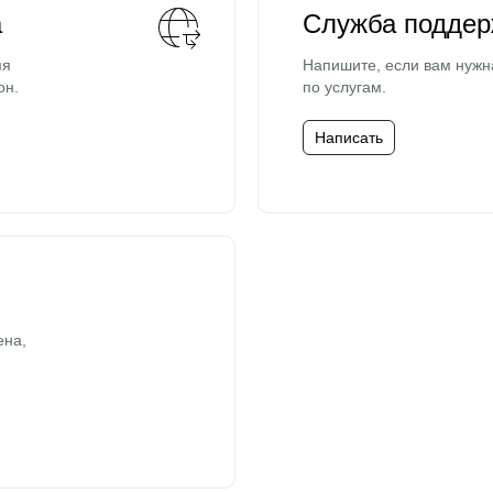
а
Служба поддер
мя
Напишите, если вам нужн
он.
по услугам.
Написать
ена,