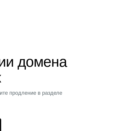
ции домена
к
ите продление в разделе